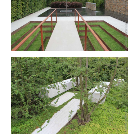
Das Brasilianische Gartenkabinett des
Landschaftsarchitekten Alex Hanazaki mit
inversen Pyramidenformen, Wasser, CorTen-
Stahl und Mauern
Travertinstein als Belag und Sitzblock mit
einem in Chile beheimatetem Gehölz und
Bodendeckern.