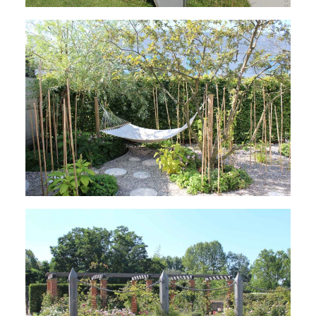
Hier ist Chillen angesagt: Hängematte im
Beach Garten.
Cottage Garten mit Pergola,
Staudenpflanzungen, Sitzbänken aus Holz
und Rankgerüsten