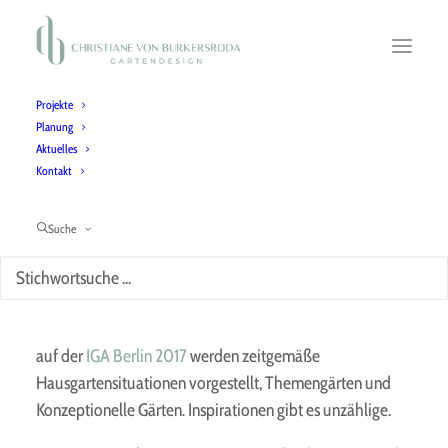
Projekte
Planung
Aktuelles
IGA
Berlin 2017 – Trends und Eindrücke
Kontakt
Gartentrends 2017 von der Internationalen
Gartenausstellung in Berlin
Suche
In internationalen Themengärten und Gartenkabinetten
auf der
IGA Berlin 2017
werden zeitgemäße
Hausgartensituationen vorgestellt, Themengärten und
Konzeptionelle Gärten. Inspirationen gibt es unzählige.