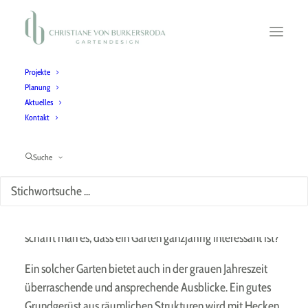
Projekte
Planung
Aktuelles
Winteraspekte im Garten
Kontakt
Pflanzenauswahl für einen winterlichen Garten
Suche
„Ganzjährig interessant“ ist neben „pflegeleicht“ eine
häufig genannte Anforderung im Rahmen der
Gartenneuanlage oder Gartenumgestaltung. Aber wie
schafft man es, dass ein Garten ganzjährig interessant ist?
Ein solcher Garten bietet auch in der grauen Jahreszeit
überraschende und ansprechende Ausblicke. Ein gutes
Grundgerüst aus räumlichen Strukturen wird mit Hecken,