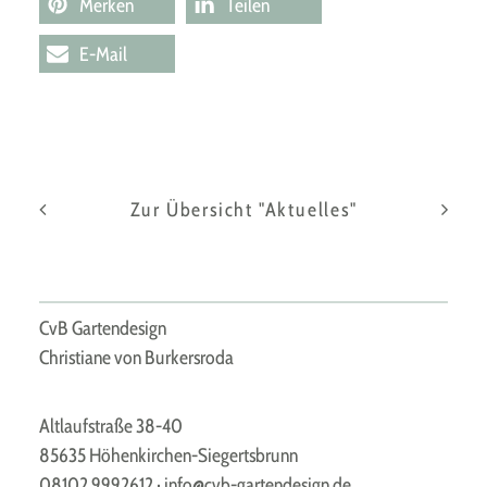
Merken
Teilen
E-Mail
Zur Übersicht "Aktuelles"
CvB Gartendesign
Christiane von Burkersroda
Altlaufstraße 38-40
85635 Höhenkirchen-Siegertsbrunn
08102 9992612
·
info@cvb-gartendesign.de