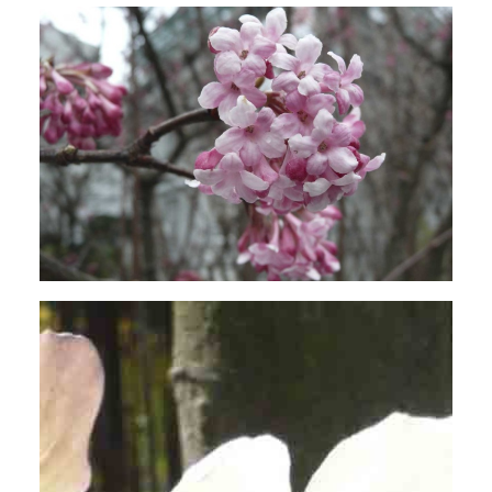
Winter-Schneeball (Viburnum x
bodnantense 'Dawn')