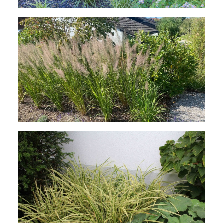
Calamagrostis brachytricha, das früh
austreibende Diamantgras mit seinen
silbrigen Blütenständen.
Carex morrowii 'Aureovariegata' mit
Alchemilla mollis