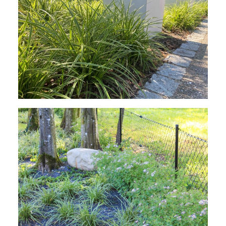
Immergrüne Ziergräser als Weichzeichner und
Bodendecker, Carex foliosissima 'Icedance'
Carex foliosissima 'Icedance', als immergrüne
Unterpflanzung unter Bäumen