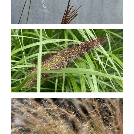
Aparte Blütenwalzen des dunklen
Lampenputzergrases, Pennisetum
alopecuroides var. viridescens