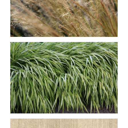
Stipa tenuissima, Engelshaar
Das Japanische Bergwaldgras, Hakonechloa
macra 'Aureola', hat haptische Qualitäten.