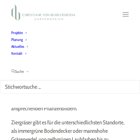
Projekte
Planung
Aktuelles
Ziergräser zum Ausklang des Gartenjahres
Kontakt
Die schönsten Gräser - meine aktuellen
Favoriten
Suche
Als strukturstarke Pflanzen verwende ich Ziergräser gerne
bei der Gestaltung zur Schaffung von dauerhaft
ansprechenden Pflanzenbildern.
Ziergräser gibt es für die unterschiedlichsten Standorte,
als immergrüne Bodendecker oder mannshohe
Gräserwedel, von gelbgrünen Laubfarben bis zu