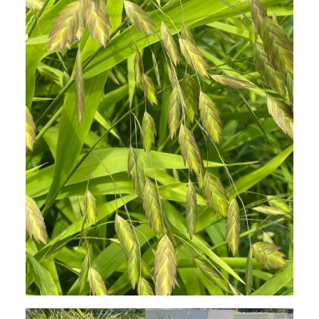
Chasmanthium latifolium, Plattährengras