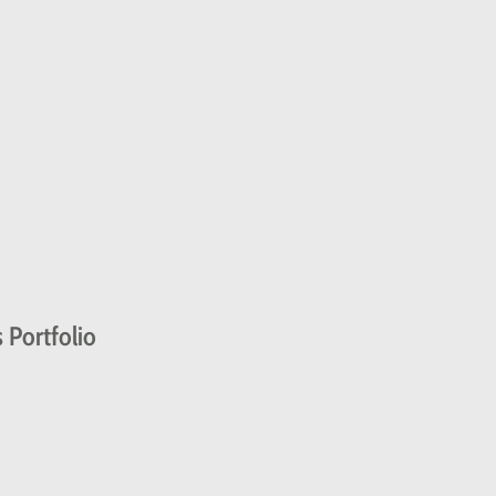
 Portfolio