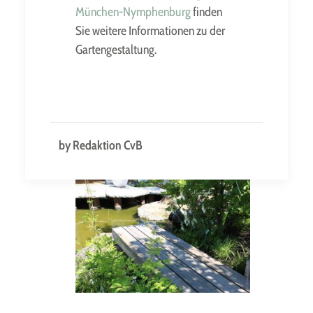
München-Nymphenburg
finden
Sie weitere Informationen zu der
Gartengestaltung.
Der Steg aus Fichten-
Kanthölzern führt durch
Schattenbereiche
by Redaktion CvB
Ein Holz-Steg schwebt im
Gehölzschatten über dem
Naturteich