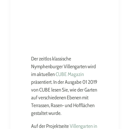
Eine Pergola als
Schattenspender gegen
Der zeitlos klassische
die intensive
Nymphenburger Villengarten wird
Mittagssonne
im aktuellen
CUBE
Magazin
präsentiert. In der Ausgabe 01 2019
von
CUBE
lesen Sie, wie der Garten
auf verschiedenen Ebenen mit
Terrassen, Rasen- und Hofflächen
Die Pergola aus
gestaltet wurde.
Aluminiumschaum steht
für die innovative Region
Auf der Projektseite
Villengarten in
Stuttgart